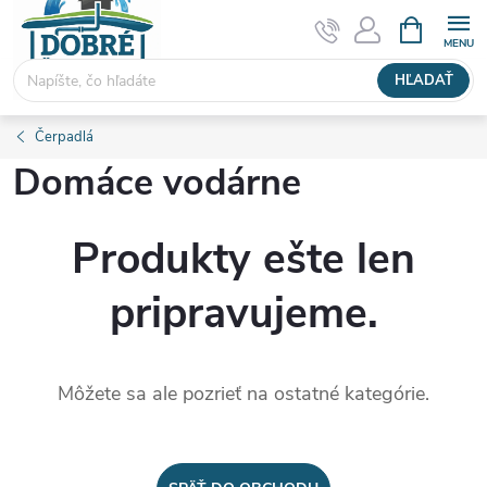
Prejsť
NÁKUPN
KOŠÍK
na
obsah
HĽADAŤ
Čerpadlá
Domáce vodárne
Produkty ešte len
pripravujeme.
Môžete sa ale pozrieť na ostatné kategórie.