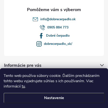
e
info
@
dobrecerpadlo.sk
0905 884 773
Dobré čerpadlo
dobrecerpadlo_sk/
Informácie pre vás
Tento web používa súbory cookie. Ďalším prechádzaním
Naše služby
tohto webu vyjadrujete súhlas s ich používaním. Viac
informácií
tu
.
Kde nás nájdete
Nastavenie