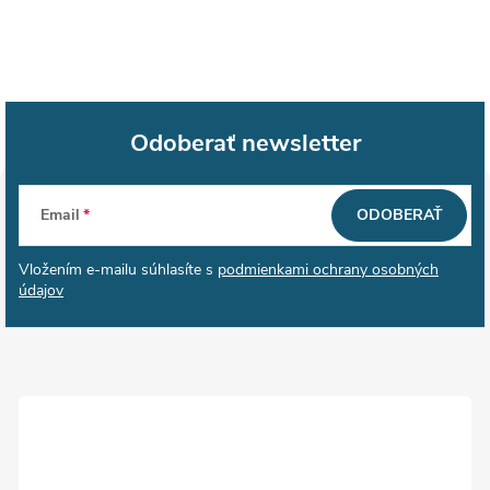
Odoberať newsletter
Z
Email
ODOBERAŤ
á
Vložením e-mailu súhlasíte s
podmienkami ochrany osobných
p
údajov
ä
t
i