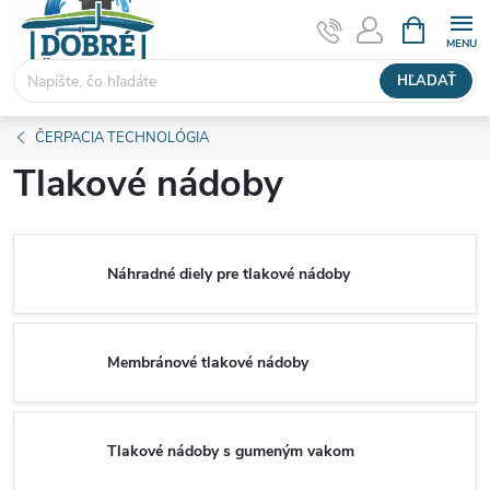
Prejsť
NÁKUPN
KOŠÍK
na
obsah
HĽADAŤ
ČERPACIA TECHNOLÓGIA
Tlakové nádoby
Náhradné diely pre tlakové nádoby
Membránové tlakové nádoby
Tlakové nádoby s gumeným vakom