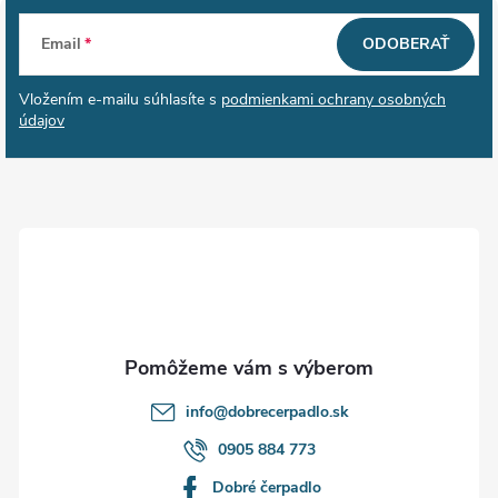
Z
Email
ODOBERAŤ
á
Vložením e-mailu súhlasíte s
podmienkami ochrany osobných
p
údajov
ä
t
i
e
info
@
dobrecerpadlo.sk
0905 884 773
Dobré čerpadlo