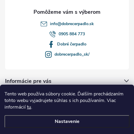
e
info
@
dobrecerpadlo.sk
0905 884 773
Dobré čerpadlo
dobrecerpadlo_sk/
Informácie pre vás
Tento web používa súbory cookie. Ďalším prechádzaním
Naše služby
tohto webu vyjadrujete súhlas s ich používaním. Viac
informácií
tu
.
Kde nás nájdete
Nastavenie