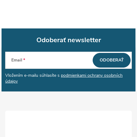
Odoberať newsletter
Z
Email
ODOBERAŤ
á
Vložením e-mailu súhlasíte s
podmienkami ochrany osobných
p
údajov
ä
t
i