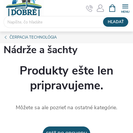
Prejsť
NÁKUPN
KOŠÍK
na
obsah
HĽADAŤ
ČERPACIA TECHNOLÓGIA
Nádrže a šachty
Produkty ešte len
pripravujeme.
Môžete sa ale pozrieť na ostatné kategórie.