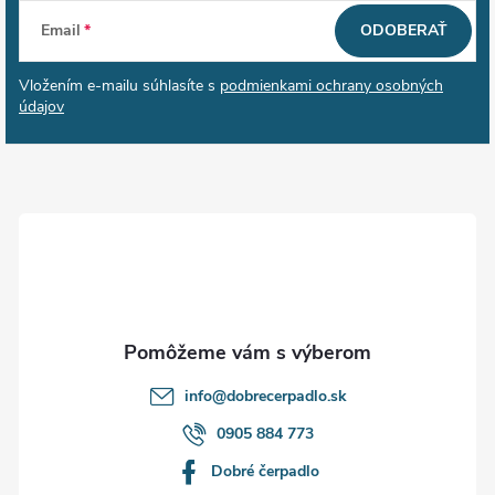
Z
Email
ODOBERAŤ
á
Vložením e-mailu súhlasíte s
podmienkami ochrany osobných
p
údajov
ä
t
i
e
info
@
dobrecerpadlo.sk
0905 884 773
Dobré čerpadlo