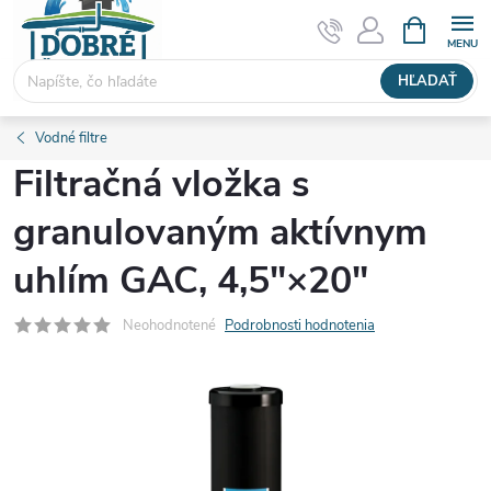
Prejsť
NÁKUPN
KOŠÍK
na
obsah
HĽADAŤ
Vodné filtre
Filtračná vložka s
granulovaným aktívnym
uhlím GAC, 4,5″×20″
Neohodnotené
Podrobnosti hodnotenia