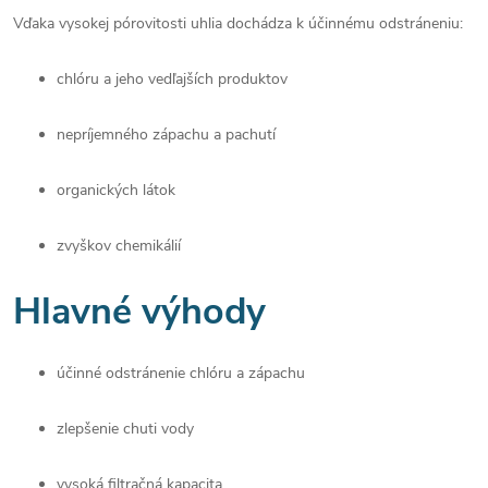
Vďaka vysokej pórovitosti uhlia dochádza k účinnému odstráneniu:
chlóru a jeho vedľajších produktov
nepríjemného zápachu a pachutí
organických látok
zvyškov chemikálií
Hlavné výhody
účinné odstránenie chlóru a zápachu
zlepšenie chuti vody
vysoká filtračná kapacita