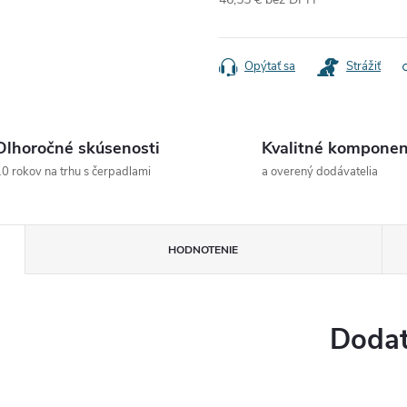
Jednotková
cena:
Opýtať sa
Strážiť
Dlhoročné skúsenosti
Kvalitné komponen
0 rokov na trhu s čerpadlami
a overený dodávatelia
HODNOTENIE
Dodat