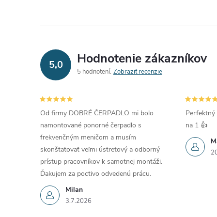
Hodnotenie zákazníkov
5,0
5 hodnotení
Zobraziť recenzie
Od firmy DOBRÉ ČERPADLO mi bolo
Perfektný 
namontované ponorné čerpadlo s
na 1 👍
frekvenčným meničom a musím
M
skonštatovať veľmi ústretový a odborný
2
prístup pracovníkov k samotnej montáži.
Ďakujem za poctivo odvedenú prácu.
Milan
3.7.2026