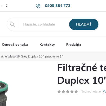
0905 884 773
Doprava a Platba
Obchodné podmienky
Podmienky ochrany o
HĽADAŤ
Cenová ponuka
Kontakty
Predajňa
tračné teleso 3P Grey Duplex 10", pripojenie 1"
Filtračné 
Duplex 10"
Neohodnotené
Po