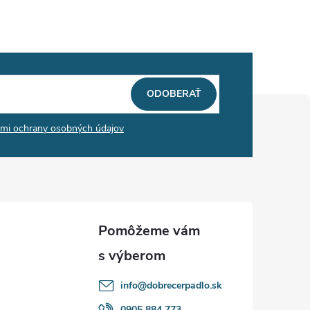
ODOBERAŤ
mi ochrany osobných údajov
info
@
dobrecerpadlo.sk
0905 884 773