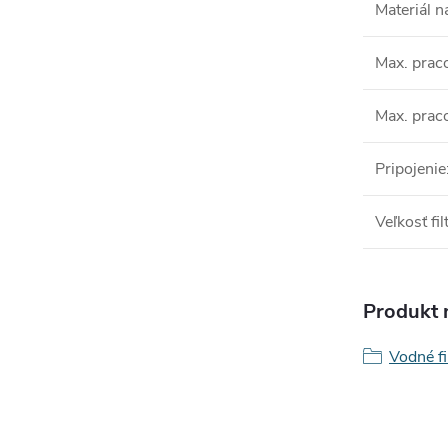
Materiál 
Max. prac
Max. praco
Pripojenie
Veľkosť fi
Produkt n
Vodné fi