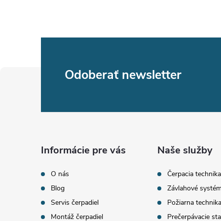
Z
Odoberať newsletter
á
p
ä
Informácie pre vás
Naše služby
t
O nás
Čerpacia technika
Blog
Závlahové systé
i
Servis čerpadiel
Požiarna technik
Montáž čerpadiel
Prečerpávacie sta