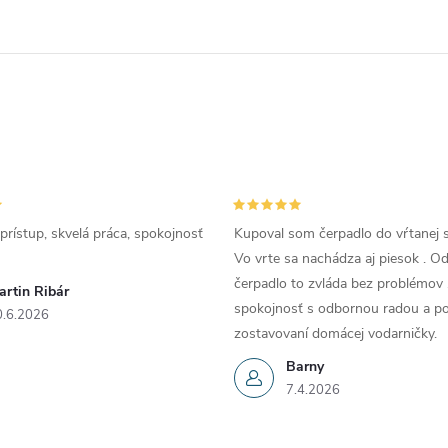
prístup, skvelá práca, spokojnosť
Kupoval som čerpadlo do vŕtanej s
Vo vrte sa nachádza aj piesok . 
čerpadlo to zvláda bez problémov 
artin Ribár
spokojnosť s odbornou radou a p
0.6.2026
zostavovaní domácej vodarničky.
Barny
7.4.2026