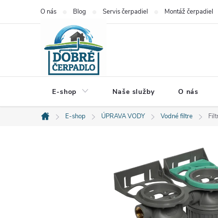
Prejsť
O nás
Blog
Servis čerpadiel
Montáž čerpadiel
na
obsah
E-shop
Naše služby
O nás
E-shop
ÚPRAVA VODY
Vodné filtre
Fil
Domov