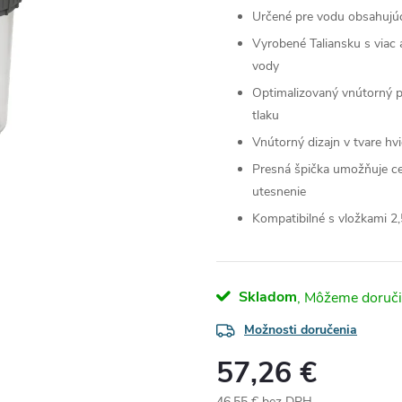
Určené pre vodu obsahujúc
Vyrobené Taliansku s viac
vody
Optimalizovaný vnútorný p
tlaku
Vnútorný dizajn v tvare hv
Presná špička umožňuje cen
utesnenie
Kompatibilné s vložkami 2,
Skladom
Možnosti doručenia
57,26 €
46,55 € bez DPH