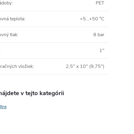
nádoby
:
PET
ovná teplota
:
+5…+50 °C
vný tlak
:
8 bar
:
1"
ltračných vložiek
:
2,5" x 10" (9,75")
ájdete v tejto kategórii
ltre