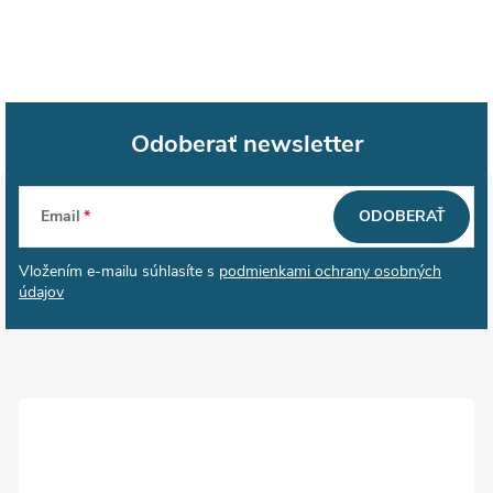
Odoberať newsletter
Z
Email
ODOBERAŤ
á
Vložením e-mailu súhlasíte s
podmienkami ochrany osobných
p
údajov
ä
t
i