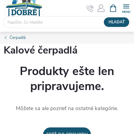
Prejsť
NÁKUPN
KOŠÍK
na
obsah
HĽADAŤ
Čerpadlá
Kalové čerpadlá
Produkty ešte len
pripravujeme.
Môžete sa ale pozrieť na ostatné kategórie.