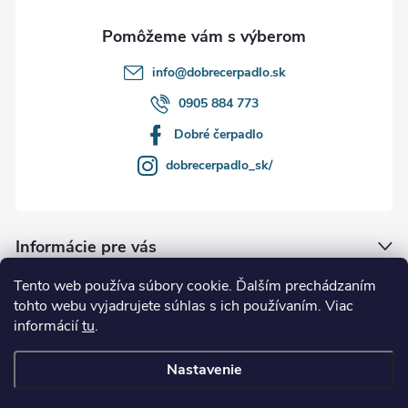
e
info
@
dobrecerpadlo.sk
0905 884 773
Dobré čerpadlo
dobrecerpadlo_sk/
Informácie pre vás
Tento web používa súbory cookie. Ďalším prechádzaním
Naše služby
tohto webu vyjadrujete súhlas s ich používaním. Viac
informácií
tu
.
Kde nás nájdete
Nastavenie