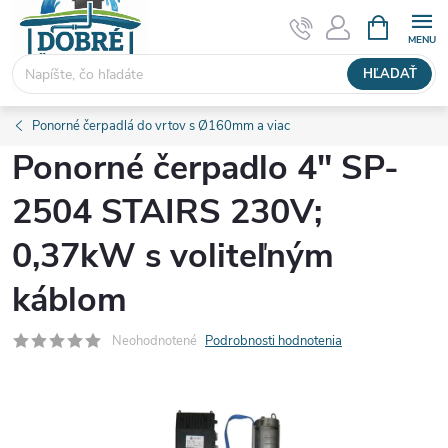
Prejsť
NÁKUPN
KOŠÍK
na
obsah
HĽADAŤ
Ponorné čerpadlá do vrtov s Ø160mm a viac
Ponorné čerpadlo 4" SP-
2504 STAIRS 230V;
0,37kW s voliteľným
káblom
Neohodnotené
Podrobnosti hodnotenia