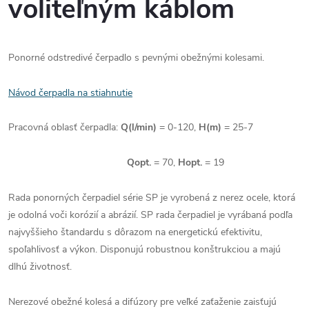
voliteľným káblom
Ponorné odstredivé čerpadlo s pevnými obežnými kolesami.
Návod čerpadla na stiahnutie
Pracovná oblasť čerpadla:
Q(l/min)
= 0-120,
H(m)
= 25-7
Qopt.
= 70,
Hopt.
= 19
Rada ponorných čerpadiel série SP je vyrobená z nerez ocele, ktorá
je odolná voči korózií a abrázií. SP rada čerpadiel je vyrábaná podľa
najvyššieho štandardu s dôrazom na energetickú efektivitu,
spoľahlivosť a výkon. Disponujú robustnou konštrukciou a majú
dlhú životnosť.
Nerezové obežné kolesá a difúzory pre veľké zaťaženie zaisťujú