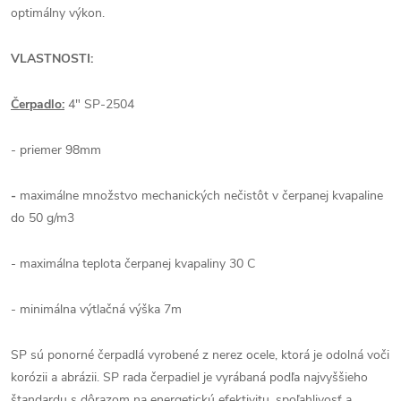
optimálny výkon.
VLASTNOSTI:
Čerpadlo:
4" SP-2504
- priemer 98mm
-
maximálne množstvo mechanických nečistôt v čerpanej kvapaline
do 50 g/m3
- maximálna teplota čerpanej kvapaliny 30 C
- minimálna výtlačná výška 7m
SP sú ponorné čerpadlá vyrobené z nerez ocele, ktorá je odolná voči
korózii a abrázii. SP rada čerpadiel je vyrábaná podľa najvyššieho
štandardu s dôrazom na energetickú efektivitu, spoľahlivosť a