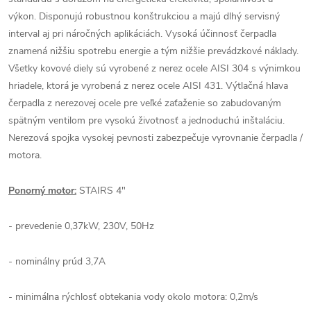
výkon. Disponujú robustnou konštrukciou a majú dlhý servisný
interval aj pri náročných aplikáciách. Vysoká účinnosť čerpadla
znamená nižšiu spotrebu energie a tým nižšie prevádzkové náklady.
Všetky kovové diely sú vyrobené z nerez ocele AISI 304 s výnimkou
hriadele, ktorá je vyrobená z nerez ocele AISI 431. Výtlačná hlava
čerpadla z nerezovej ocele pre veľké zaťaženie so zabudovaným
spätným ventilom pre vysokú životnosť a jednoduchú inštaláciu.
Nerezová spojka vysokej pevnosti zabezpečuje vyrovnanie čerpadla /
motora.
Ponorný motor:
STAIRS 4"
- prevedenie 0,37kW, 230V, 50Hz
- nominálny prúd 3,7A
- minimálna rýchlosť obtekania vody okolo motora: 0,2m/s