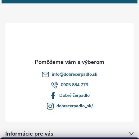
ä
t
i
e
info
@
dobrecerpadlo.sk
0905 884 773
Dobré čerpadlo
dobrecerpadlo_sk/
Informácie pre vás