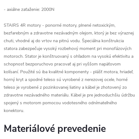
- axiálne zaťaženie: 2000N
STAIRS 4R motory - ponorné motory, plnené netoxickým,
bezfarebným a zdravotne nezávadným olejom, ktorý je bez výraznej
chuti, vhodné aj do vrtov na pitnú vodu. Špeciálna konštrukcia
statora zabezpečuje vysoký rozbehový moment pri monofázových
motoroch. Stator je konštruovaný s ohľadom na vysokú efektivitu a
schopnosť bezporuchovo pracovať aj pri vyššom napäťovom
kolísaní. Použité sú iba kvalitné komponenty - plášť motora, hriadeľ,
horný kryt a spodné teleso sú vyrobené z nerezovej ocele, horné
teleso je vyrobené z pozinkovanej liatiny a kábel je zhotovený zo
zdravotne nezávadného materiálu. Kábel je pre jednoduchšiu údržbu
spojený s motorom pomocou vodotesného odnímateľného
konektoru.
Materiálové prevedenie