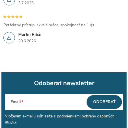
3.7.2026
Perfektný prístup, skvelá práca, spokojnosť na 1 👍
Martin Ribár
20.6.2026
Odoberať newsletter
Z
Email
ODOBERAŤ
á
Vložením e-mailu súhlasíte s
podmienkami ochrany osobných
p
údajov