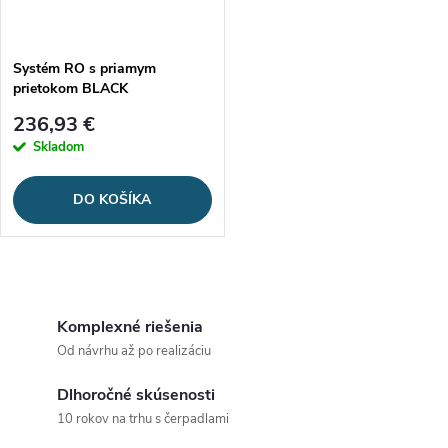
Systém RO s priamym
prietokom BLACK
236,93 €
Skladom
DO KOŠÍKA
O
v
Komplexné riešenia
Od návrhu až po realizáciu
l
Dlhoročné skúsenosti
á
10 rokov na trhu s čerpadlami