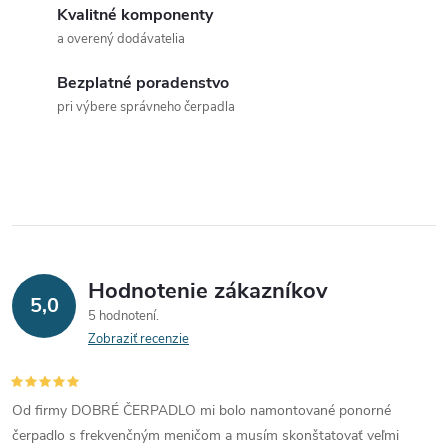
d
Kvalitné komponenty
a
a overený dodávatelia
c
Bezplatné poradenstvo
pri výbere správneho čerpadla
i
e
p
r
v
Hodnotenie zákazníkov
5,0
k
5 hodnotení
Zobraziť recenzie
y
v
Od firmy DOBRÉ ČERPADLO mi bolo namontované ponorné
čerpadlo s frekvenčným meničom a musím skonštatovať veľmi