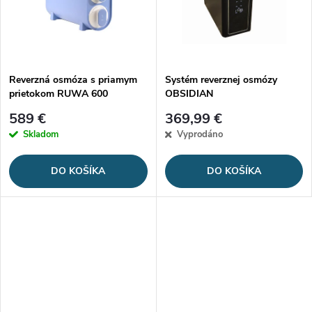
k
k
t
t
o
o
Reverzná osmóza s priamym
Systém reverznej osmózy
prietokom RUWA 600
OBSIDIAN
v
v
589 €
369,99 €
Skladom
Vyprodáno
DO KOŠÍKA
DO KOŠÍKA