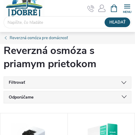
Prejsť
NÁKUPN
KOŠÍK
na
obsah
HĽADAŤ
Reverzná osmóza pre domácnosť
Reverzná osmóza s
priamym prietokom
Filtrovať
R
Odporúčame
a
Najlacnejšie
V
Najdrahšie
d
Najpredávanejšie