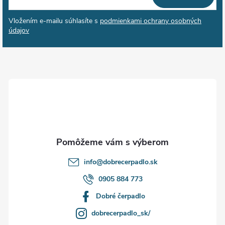
á
Vložením e-mailu súhlasíte s
podmienkami ochrany osobných
p
údajov
ä
t
i
e
info
@
dobrecerpadlo.sk
0905 884 773
Dobré čerpadlo
dobrecerpadlo_sk/