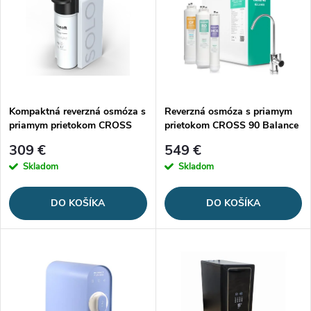
ý
e
p
Abecedne
n
i
i
s
e
Kompaktná reverzná osmóza s
Reverzná osmóza s priamym
priamym prietokom CROSS
prietokom CROSS 90 Balance
p
Solo
p
309 €
549 €
r
Skladom
Skladom
r
o
DO KOŠÍKA
DO KOŠÍKA
o
d
d
u
u