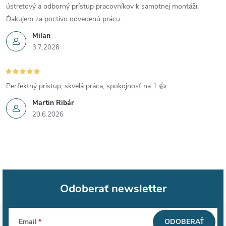
ý
ústretový a odborný prístup pracovníkov k samotnej montáži.
p
Ďakujem za poctivo odvedenú prácu.
i
Milan
3.7.2026
s
u
Perfektný prístup, skvelá práca, spokojnosť na 1 👍
Martin Ribár
20.6.2026
Odoberať newsletter
Z
Email
ODOBERAŤ