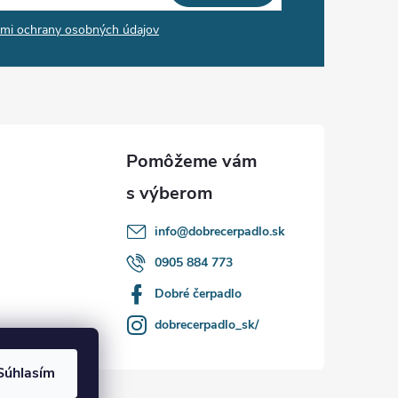
mi ochrany osobných údajov
info
@
dobrecerpadlo.sk
0905 884 773
Dobré čerpadlo
dobrecerpadlo_sk/
Súhlasím