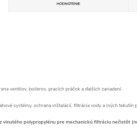
HODNOTENIE
rana ventilov, boilerov, pracích práčok a ďalších zariadení.
lahové systémy, ochrana inštalácií, filtrácia vody a iných tekutín
z vinutého polypropylénu pre mechanickú filtráciu nečistôt (n