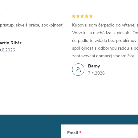
prístup, skvelá práca, spokojnosť
Kupoval som čerpadlo do vŕtanej s
Vo vrte sa nachádza aj piesok . 
čerpadlo to zvláda bez problémov 
artin Ribár
spokojnosť s odbornou radou a p
0.6.2026
zostavovaní domácej vodarničky.
Barny
7.4.2026
Email