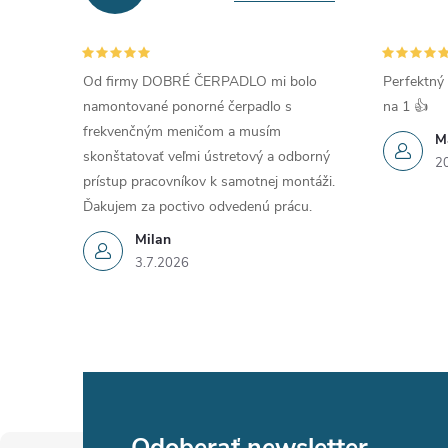
Od firmy DOBRÉ ČERPADLO mi bolo
Perfektný 
namontované ponorné čerpadlo s
na 1 👍
frekvenčným meničom a musím
M
skonštatovať veľmi ústretový a odborný
2
prístup pracovníkov k samotnej montáži.
Ďakujem za poctivo odvedenú prácu.
Milan
3.7.2026
Odoberať newsletter