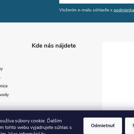
Vložením e-mailu súhlasíte s
podmienka
Kde nás nájdete
my
a
nice
 vody
oužíva súbory cookie. Ďalším
Odmietnuť
m tohto webu vyjadrujete súhlas s