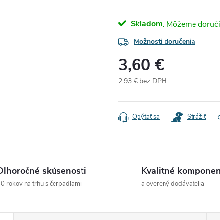
Skladom
Možnosti doručenia
3,60 €
2,93 € bez DPH
Jednotková
cena:
Opýtať sa
Strážiť
Dlhoročné skúsenosti
Kvalitné komponen
0 rokov na trhu s čerpadlami
a overený dodávatelia