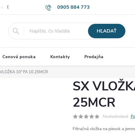
0905 884 773
Doprava a Platba
Obchodné podmienky
Podmienky ochrany o
HĽADAŤ
Cenová ponuka
Kontakty
Predajňa
 VLOŽKA 10" FA 10 25MCR
SX VLOŽKA
25MCR
Neohodnotené
Po
Filtračná vložka na piesok a jemné