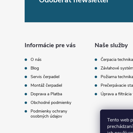
Z
á
p
ä
Informácie pre vás
Naše služby
t
O nás
Čerpacia technika
Blog
Závlahové systé
i
Servis čerpadiel
Požiarna technik
Montáž čerpadiel
Prečerpávacie sta
e
Doprava a Platba
Úprava a filtrácia
Obchodné podmienky
Podmienky ochrany
osobných údajov
Tento web p
prechádzaní