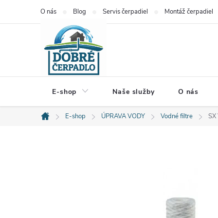
Prejsť
O nás
Blog
Servis čerpadiel
Montáž čerpadiel
na
obsah
E-shop
Naše služby
O nás
E-shop
ÚPRAVA VODY
Vodné filtre
SX
Domov