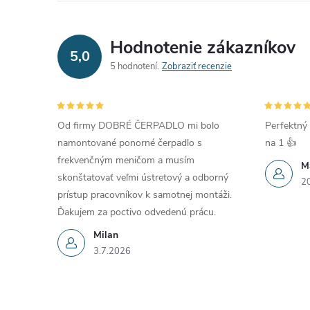
Hodnotenie zákazníkov
5,0
5 hodnotení
Zobraziť recenzie
Od firmy DOBRÉ ČERPADLO mi bolo
Perfektný 
namontované ponorné čerpadlo s
na 1 👍
frekvenčným meničom a musím
M
skonštatovať veľmi ústretový a odborný
2
prístup pracovníkov k samotnej montáži.
Ďakujem za poctivo odvedenú prácu.
Milan
3.7.2026