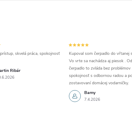
prístup, skvelá práca, spokojnosť
Kupoval som čerpadlo do vŕtanej s
Vo vrte sa nachádza aj piesok . 
čerpadlo to zvláda bez problémov 
artin Ribár
spokojnosť s odbornou radou a p
0.6.2026
zostavovaní domácej vodarničky.
Barny
7.4.2026