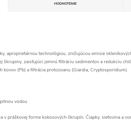
HODNOTENIE
ky, aproprietárnou technológiou, znižujúcou emisie skleníkovýc
j škrupiny, zaisťujúci jemnú filtráciu sedimentov a redukciu chl
 kovov (Pb) a filtrácia protozoanu (Giardia, Cryptosporidium).
s pitnou vodou
ia v práškovej forme kokosových škrupín. Čiapky, sieťovina a vo