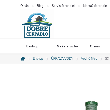
Prejsť
O nás
Blog
Servis čerpadiel
Montáž čerpadiel
na
obsah
E-shop
Naše služby
O nás
E-shop
ÚPRAVA VODY
Vodné filtre
SX
Domov