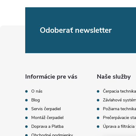
Z
Odoberať newsletter
á
p
ä
Informácie pre vás
Naše služby
t
O nás
Čerpacia technika
Blog
Závlahové systé
i
Servis čerpadiel
Požiarna technik
Montáž čerpadiel
Prečerpávacie sta
e
Doprava a Platba
Úprava a filtrácia
Obchodné podmienky