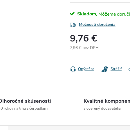
Skladom
Možnosti doručenia
9,76 €
7,93 € bez DPH
Jednotková
cena:
Opýtať sa
Strážiť
Dlhoročné skúsenosti
Kvalitné komponen
0 rokov na trhu s čerpadlami
a overený dodávatelia