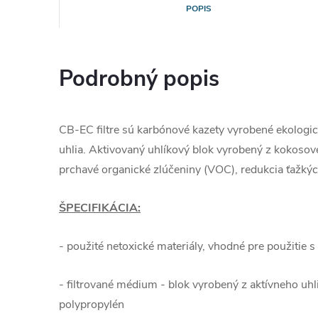
POPIS
Podrobný popis
CB-EC filtre sú karbónové kazety vyrobené ekologic
uhlia. Aktivovaný uhlíkový blok vyrobený z kokosove
prchavé organické zlúčeniny (VOC), redukcia ťažkých
ŠPECIFIKÁCIA:
- použité netoxické materiály, vhodné pre použitie 
- filtrované médium - blok vyrobený z aktívneho uhl
polypropylén