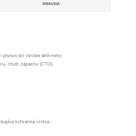
DISKUSIA
h plynov pri výrobe aktívneho
óru, chuti, zápachu (CTO),
nkajšia ochranná vrstva -