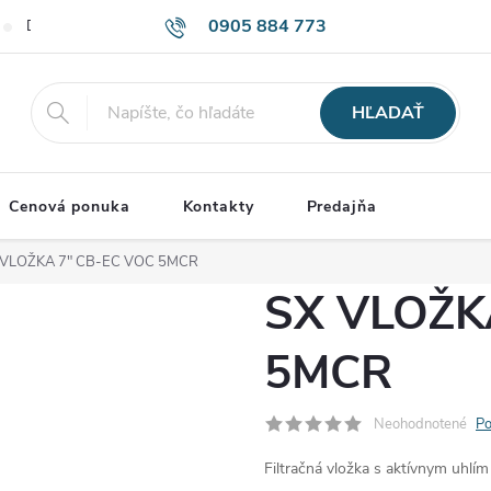
0905 884 773
Doprava a Platba
Obchodné podmienky
Podmienky ochrany o
HĽADAŤ
Cenová ponuka
Kontakty
Predajňa
 VLOŽKA 7" CB-EC VOC 5MCR
SX VLOŽK
5MCR
Neohodnotené
Po
Filtračná vložka s aktívnym uhlím