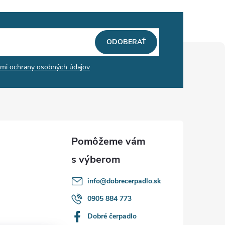
ODOBERAŤ
mi ochrany osobných údajov
info
@
dobrecerpadlo.sk
0905 884 773
Dobré čerpadlo