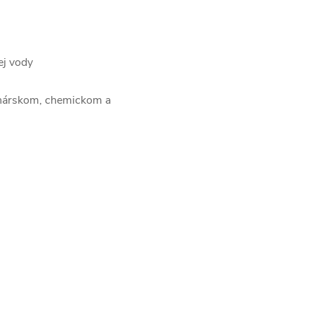
ej vody
avinárskom, chemickom a