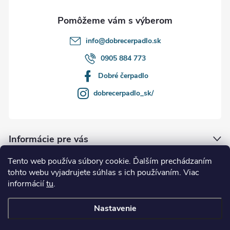
e
info
@
dobrecerpadlo.sk
0905 884 773
Dobré čerpadlo
dobrecerpadlo_sk/
Informácie pre vás
Tento web používa súbory cookie. Ďalším prechádzaním
Naše služby
tohto webu vyjadrujete súhlas s ich používaním. Viac
informácií
tu
.
Kde nás nájdete
Nastavenie