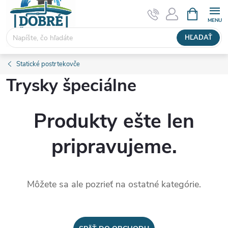
Prejsť
NÁKUPN
KOŠÍK
na
obsah
HĽADAŤ
Statické postrtekovče
Trysky špeciálne
Produkty ešte len
pripravujeme.
Môžete sa ale pozrieť na ostatné kategórie.