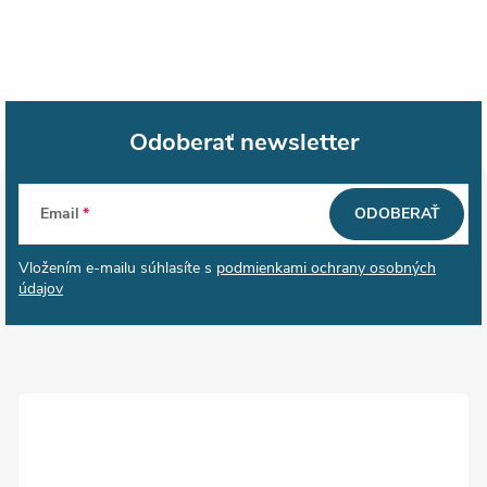
Odoberať newsletter
Z
Email
ODOBERAŤ
á
Vložením e-mailu súhlasíte s
podmienkami ochrany osobných
p
údajov
ä
t
i