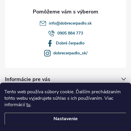
e
info
@
dobrecerpadlo.sk
0905 884 773
Dobré čerpadlo
dobrecerpadlo_sk/
Informácie pre vás
Tento web používa súbory cookie. Ďalším prechádzaním
Naše služby
tohto webu vyjadrujete súhlas s ich používaním. Viac
informácií
tu
.
Kde nás nájdete
Nastavenie