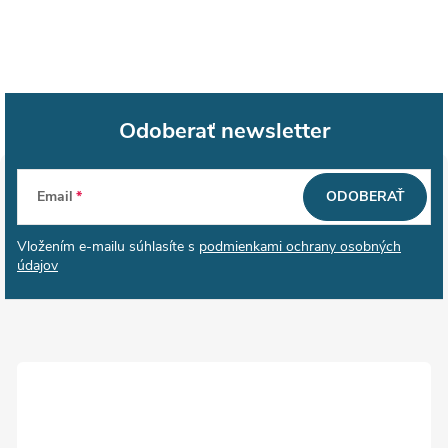
Odoberať newsletter
Z
Email
ODOBERAŤ
á
Vložením e-mailu súhlasíte s
podmienkami ochrany osobných
p
údajov
ä
t
i