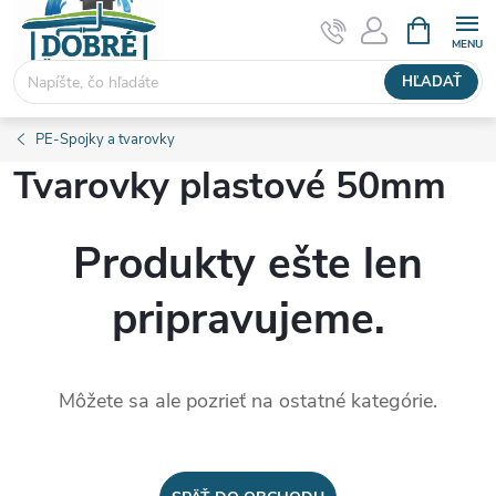
Prejsť
NÁKUPN
KOŠÍK
na
obsah
HĽADAŤ
PE-Spojky a tvarovky
Tvarovky plastové 50mm
Produkty ešte len
pripravujeme.
Môžete sa ale pozrieť na ostatné kategórie.