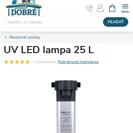
Prejsť
NÁKUPN
KOŠÍK
na
obsah
HĽADAŤ
Reverzné osmózy
UV LED lampa 25 L
1 hodnotenie
Podrobnosti hodnotenia