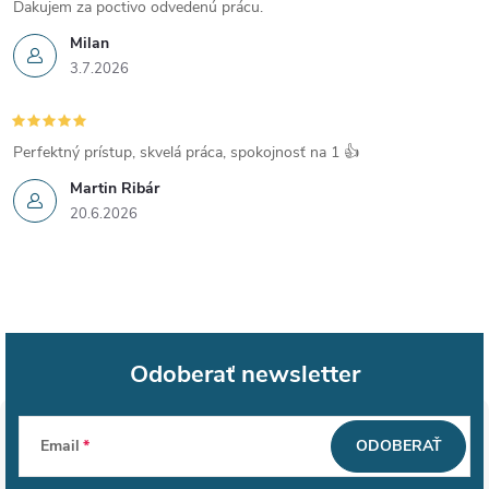
Ďakujem za poctivo odvedenú prácu.
Milan
3.7.2026
Perfektný prístup, skvelá práca, spokojnosť na 1 👍
Martin Ribár
20.6.2026
Odoberať newsletter
Z
Email
ODOBERAŤ
á