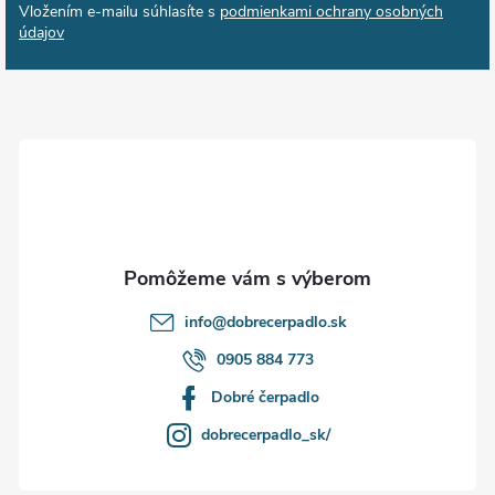
Vložením e-mailu súhlasíte s
podmienkami ochrany osobných
p
údajov
ä
t
i
e
info
@
dobrecerpadlo.sk
0905 884 773
Dobré čerpadlo
dobrecerpadlo_sk/