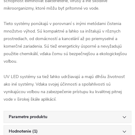
schopnosť eliminovať baktérieterie, vírusy a iné škodlivé
mikroorganizmy, ktoré môžu byť prítomné vo vode.
Tieto systémy ponúkajú v porovnaní s inými metódami čistenia
množstvo výhod. Sú kompaktné a ľahko sa inštalujú v rôznych
prostrediach, od domácností a kancelárií až po priemyselné a
komerčné zariadenia. Sú tiež energeticky úsporné a nevyžadujú
použitie chemikálií, vďaka čomu sú bezpečnejšou a ekologickejšou
voľbou.
UV LED systémy sa tiež ľahko udržiavajú a majú dlhšiu životnosť
ako iné systémy. Vďaka svojej účinnosti a spoľahlivosti sú
vynikajúcou voľbou na zabezpečenie prístupu ku kvalitnej pitnej
vode v širokej škále aplikácií.
Parametre produktu
Hodnotenie (1)