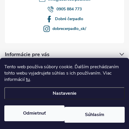
0905 884 773
Dobré čerpadlo
dobrecerpadlo_sk/
Informácie pre vás
Tento web používa súbory cookie. Ďalším prechádzaním
Naše služby
tohto webu vyjadrujete súhlas s ich používaním. Viac
informácií
tu
.
Kde nás nájdete
Nastavenie
Copyright 2026
Dobrecerpadlo.sk
. Všetky práva vyhradené.
Odmietnuť
Súhlasím
Vytvoril Shoptet