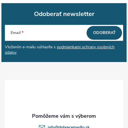
Odoberať newsletter
Z
Email
ODOBERAŤ
á
Vložením e-mailu súhlasíte s
podmienkami ochrany osobných
p
údajov
ä
t
i
e
info
@
dobrecerpadlo.sk