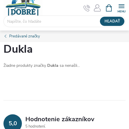
Prejsť
NÁKUPN
KOŠÍK
na
obsah
HĽADAŤ
Predávané značky
Dukla
Žiadne produkty značky
Dukla
sa nenašli...
Hodnotenie zákazníkov
5,0
5 hodnotení