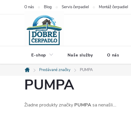
Prejsť
O nás
Blog
Servis čerpadiel
Montáž čerpadiel
na
obsah
E-shop
Naše služby
O nás
Predávané značky
PUMPA
Domov
PUMPA
Žiadne produkty značky
PUMPA
sa nenašli...