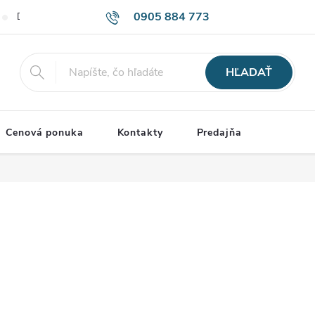
0905 884 773
Doprava a Platba
Obchodné podmienky
Podmienky ochrany o
HĽADAŤ
Cenová ponuka
Kontakty
Predajňa