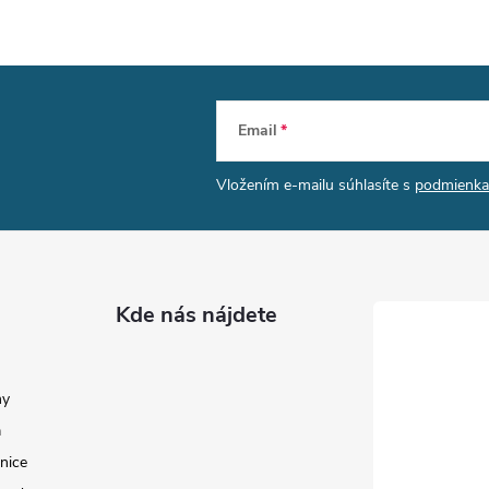
Email
Vložením e-mailu súhlasíte s
podmienka
Kde nás nájdete
my
a
nice