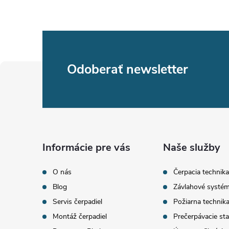
Z
Odoberať newsletter
á
p
ä
Informácie pre vás
Naše služby
t
O nás
Čerpacia technika
Blog
Závlahové systé
i
Servis čerpadiel
Požiarna technik
Montáž čerpadiel
Prečerpávacie sta
e