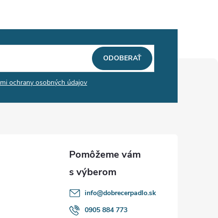
ODOBERAŤ
mi ochrany osobných údajov
info
@
dobrecerpadlo.sk
0905 884 773