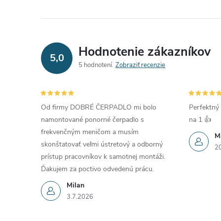
Hodnotenie zákazníkov
5,0
5 hodnotení
Zobraziť recenzie
Od firmy DOBRÉ ČERPADLO mi bolo
Perfektný 
namontované ponorné čerpadlo s
na 1 👍
frekvenčným meničom a musím
M
skonštatovať veľmi ústretový a odborný
2
prístup pracovníkov k samotnej montáži.
Ďakujem za poctivo odvedenú prácu.
Milan
3.7.2026