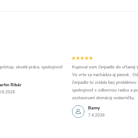
prístup, skvelá práca, spokojnosť
Kupoval som čerpadlo do vŕtanej s
Vo vrte sa nachádza aj piesok . 
čerpadlo to zvláda bez problémov 
artin Ribár
spokojnosť s odbornou radou a p
0.6.2026
zostavovaní domácej vodarničky.
Barny
7.4.2026