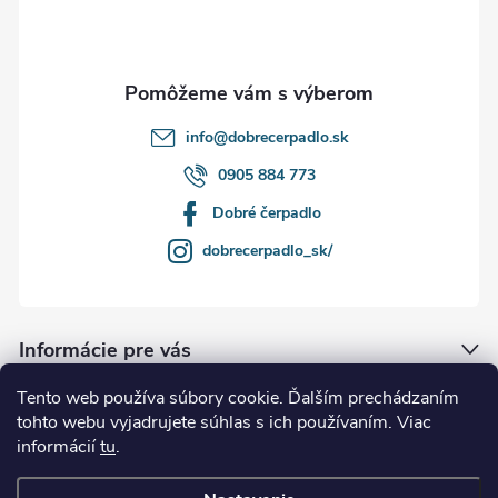
i
e
info
@
dobrecerpadlo.sk
0905 884 773
Dobré čerpadlo
dobrecerpadlo_sk/
Informácie pre vás
Tento web používa súbory cookie. Ďalším prechádzaním
Naše služby
tohto webu vyjadrujete súhlas s ich používaním. Viac
informácií
tu
.
Kde nás nájdete