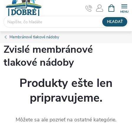
Prejsť
NÁKUPN
KOŠÍK
na
obsah
HĽADAŤ
Membránové tlakové nádoby
Zvislé membránové
tlakové nádoby
Produkty ešte len
pripravujeme.
Môžete sa ale pozrieť na ostatné kategórie.