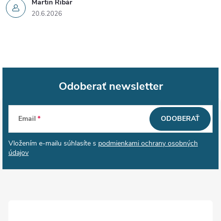
Martin Ribár
20.6.2026
Odoberať newsletter
Z
Email
ODOBERAŤ
á
Vložením e-mailu súhlasíte s
podmienkami ochrany osobných
p
údajov
ä
t